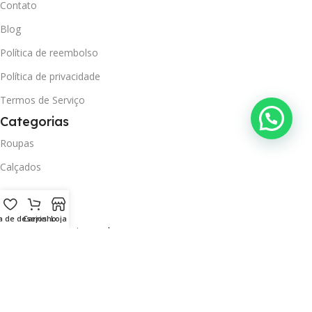
Contato
Blog
Política de reembolso
Política de privacidade
Termos de Serviço
Categorias
Roupas
Calçados
Contatos
a de desejos
Carrinho
Loja
Contato@laribonic.com.br
Tel: (21) 99735-8641
LariBonic
- Todos os direitos reservados © 2026 – Feito por
Webcoruja.com