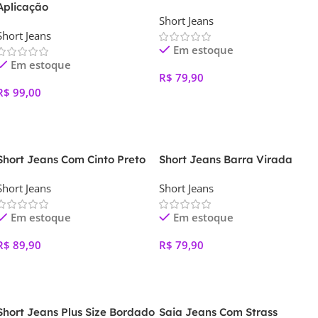
Aplicação
Short Jeans
Short Jeans
Em estoque
Em estoque
R$
79,90
R$
99,00
Ver Opções
Ver Opções
Short Jeans Com Cinto Preto
Short Jeans Barra Virada
Short Jeans
Short Jeans
Em estoque
Em estoque
R$
89,90
R$
79,90
Ver Opções
Ver Opções
Short Jeans Plus Size Bordado
Saia Jeans Com Strass