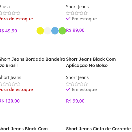
Blusa
Short Jeans
Fora de estoque
Em estoque
R$
99,00
R$
49,90
Ver Opções
Ver Opções
Short Jeans Bordado Bandeira
Short Jeans Black Com
Do Brasil
Aplicação No Bolso
Short Jeans
Short Jeans
Fora de estoque
Em estoque
R$
120,00
R$
99,00
Ver Opções
Ver Opções
short Jeans Black Com
Short Jeans Cinto de Corrente