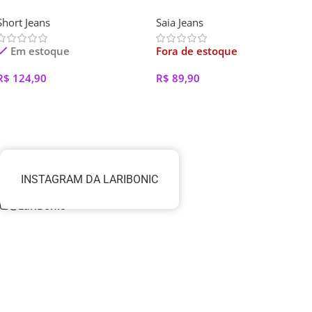
Short Jeans
Saia Jeans
Em estoque
Fora de estoque
R$
124,90
R$
89,90
Ver Opções
Ver Opções
INSTAGRAM DA LARIBONIC
@LariBonic