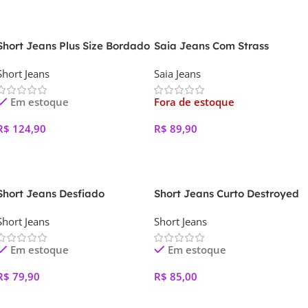
Ver Opções
Ver Opções
Short Jeans Plus Size Bordado
Saia Jeans Com Strass
Short Jeans
Saia Jeans
Em estoque
Fora de estoque
R$
124,90
R$
89,90
Ver Opções
Ver Opções
Short Jeans Desfiado
Short Jeans Curto Destroyed
Short Jeans
Short Jeans
Em estoque
Em estoque
R$
79,90
R$
85,00
Ver Opções
Ver Opções