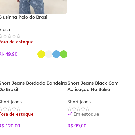
Blusinha Polo do Brasil
Blusa
Fora de estoque
R$
49,90
Ver Opções
Short Jeans Bordado Bandeira
Short Jeans Black Com
Do Brasil
Aplicação No Bolso
Short Jeans
Short Jeans
Fora de estoque
Em estoque
R$
120,00
R$
99,00