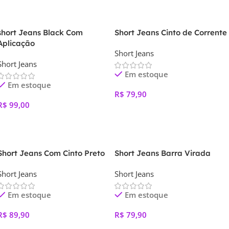
Ver Opções
Ver Opções
short Jeans Black Com
Short Jeans Cinto de Corrente
Aplicação
Short Jeans
Short Jeans
Em estoque
Em estoque
R$
79,90
R$
99,00
Ver Opções
Ver Opções
Short Jeans Com Cinto Preto
Short Jeans Barra Virada
Short Jeans
Short Jeans
Em estoque
Em estoque
R$
89,90
R$
79,90