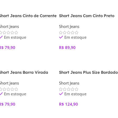
Short Jeans Cinto de Corrente
Short Jeans Com Cinto Preto
Short Jeans
Short Jeans
Em estoque
Em estoque
R$
79,90
R$
89,90
Ver Opções
Ver Opções
Short Jeans Barra Virada
Short Jeans Plus Size Bordado
Short Jeans
Short Jeans
Em estoque
Em estoque
R$
79,90
R$
124,90
Ver Opções
Ver Opções