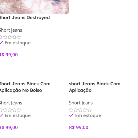
Short Jeans Destroyed
Short Jeans
Em estoque
R$
99,00
Ver Opções
Short Jeans Black Com
short Jeans Black Com
Aplicação No Bolso
Aplicação
Short Jeans
Short Jeans
Em estoque
Em estoque
R$
99,00
R$
99,00
Ver Opções
Ver Opções