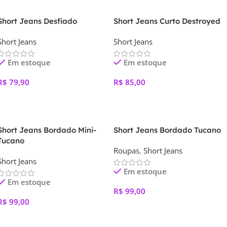
Short Jeans Desfiado
Short Jeans Curto Destroyed
Short Jeans
Short Jeans
Em estoque
Em estoque
R$
79,90
R$
85,00
Ver Opções
Ver Opções
Short Jeans Bordado Mini-
Short Jeans Bordado Tucano
Tucano
Roupas
,
Short Jeans
Short Jeans
Em estoque
Em estoque
R$
99,00
R$
99,00
Ver Opções
Ver Opções