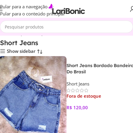
Pular para a navegação
Pular para o conteúdo principal
Início
Roupas
Short Jeans
Short Jeans
Show sidebar
Short Jeans Bordado Bandeir
Do Brasil
Short Jeans
Fora de estoque
R$
120,00
Ver Opções