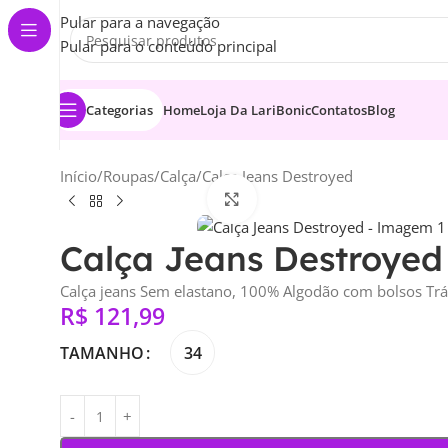
Pular para a navegação
Pular para o conteúdo principal
Categorias
Home
Loja Da LariBonic
Contatos
Blog
Início
Roupas
Calça
Calça Jeans Destroyed
Clique para ampliar
Calça Jeans Destroyed
Calça jeans Sem elastano, 100% Algodão com bolsos Trá
R$
121,99
TAMANHO
34