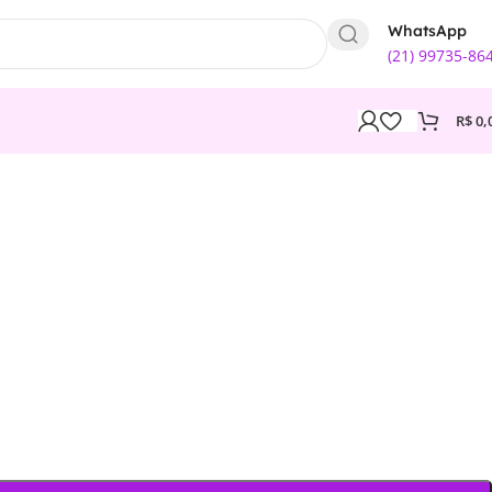
WhatsApp
(21) 99735-86
R$
0,