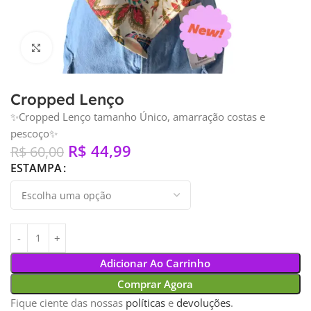
Clique para ampliar
Cropped Lenço
✨️Cropped Lenço tamanho Único, amarração costas e
pescoço✨️
R$
44,99
R$
60,00
ESTAMPA
Adicionar Ao Carrinho
Comprar Agora
Fique ciente das nossas
políticas
e
devoluções
.