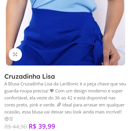
Clique para ampliar
Cruzadinha Lisa
A Blusa Cruzadinha Lisa da LariBonic é a peça chave que seu
guarda-roupa precisa! 💖 Com um design moderno e super
confortável, ela veste do 36 ao 42 e está disponível nas
cores preto, pink e verde. 🌈 Ideal para arrasar em qualquer
ocasião, essa blusa vai deixar seu look ainda mais incrível!
😍👚
R$
39,99
R$
44,90