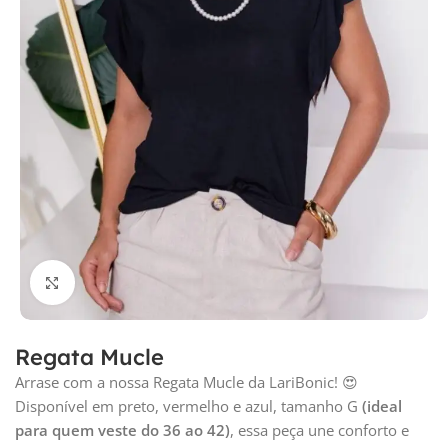
Clique para ampliar
Regata Mucle
Arrase com a nossa Regata Mucle da LariBonic! 😍
Disponível em preto, vermelho e azul, tamanho G
(ideal
para quem veste do 36 ao 42)
, essa peça une conforto e